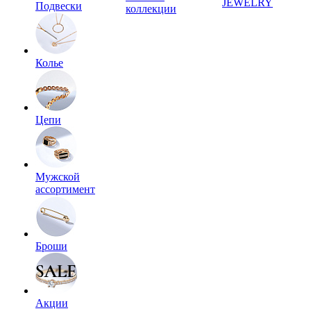
JEWELRY
Подвески
коллекции
Колье
Цепи
Мужской
ассортимент
Броши
Акции