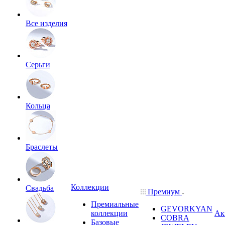
Все изделия
Серьги
Кольца
Браслеты
Коллекции
Свадьба
Премиум
Премиальные
GEVORKYAN
коллекции
Ак
COBRA
Базовые