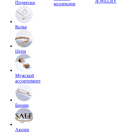
JEWELRY
Подвески
коллекции
Колье
Цепи
Мужской
ассортимент
Броши
Акции