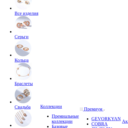
Все изделия
Серьги
Кольца
Браслеты
Коллекции
Свадьба
Премиум
Премиальные
GEVORKYAN
коллекции
Ак
COBRA
Базовые