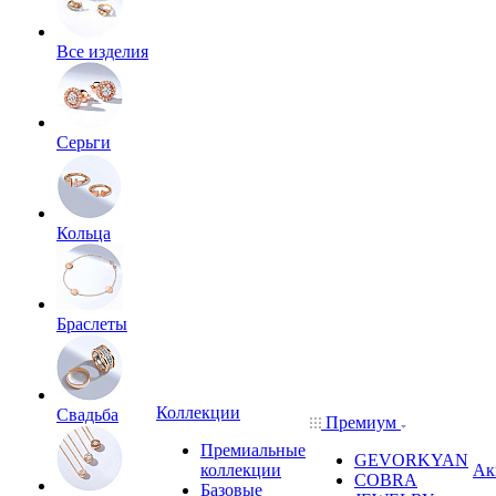
Все изделия
Серьги
Кольца
Браслеты
Коллекции
Свадьба
Премиум
Премиальные
GEVORKYAN
коллекции
Ак
COBRA
Базовые