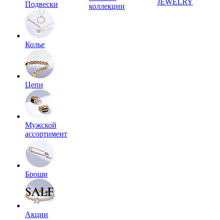
JEWELRY
Подвески
коллекции
Колье
Цепи
Мужской
ассортимент
Броши
Акции