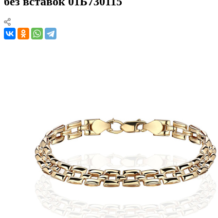
без вставок 01Б730115