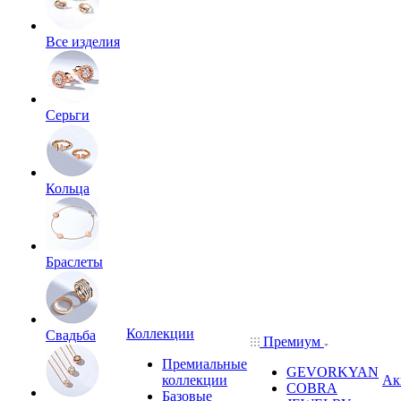
Все изделия
Серьги
Кольца
Браслеты
Коллекции
Свадьба
Премиум
Премиальные
GEVORKYAN
коллекции
Ак
COBRA
Базовые