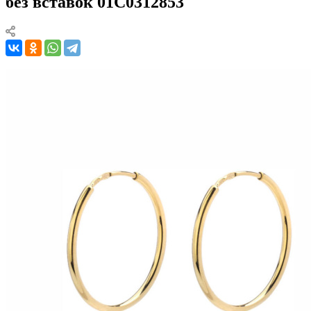
без вставок 01С0312853