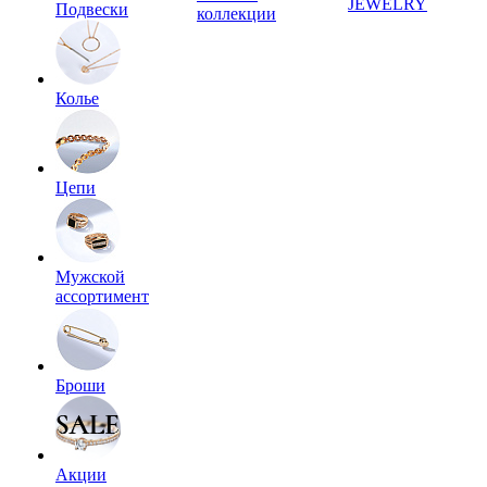
JEWELRY
Подвески
коллекции
Колье
Цепи
Мужской
ассортимент
Броши
Акции