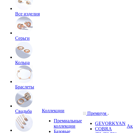
Все изделия
Серьги
Кольца
Браслеты
Коллекции
Свадьба
Премиум
Премиальные
GEVORKYAN
коллекции
Ак
COBRA
Базовые