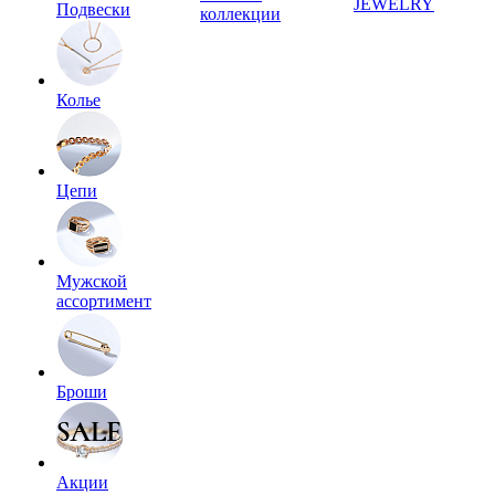
JEWELRY
Подвески
коллекции
Колье
Цепи
Мужской
ассортимент
Броши
Акции