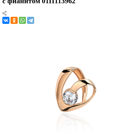
с фианитом 01П113962