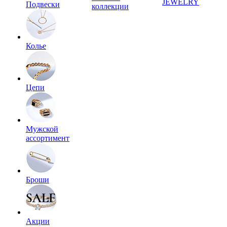
JEWELRY
Подвески
коллекции
Колье
Цепи
Мужской
ассортимент
Броши
Акции