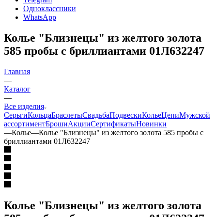
Одноклассники
WhatsApp
Колье "Близнецы" из желтого золота
585 пробы с бриллиантами 01Л632247
Главная
—
Каталог
—
Все изделия
Серьги
Кольца
Браслеты
Свадьба
Подвески
Колье
Цепи
Мужской
ассортимент
Броши
Акции
Сертификаты
Новинки
—
Колье
—
Колье "Близнецы" из желтого золота 585 пробы с
бриллиантами 01Л632247
Колье "Близнецы" из желтого золота