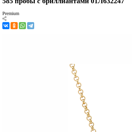
585 пробы с бриллиантами 01Л632247
Premium