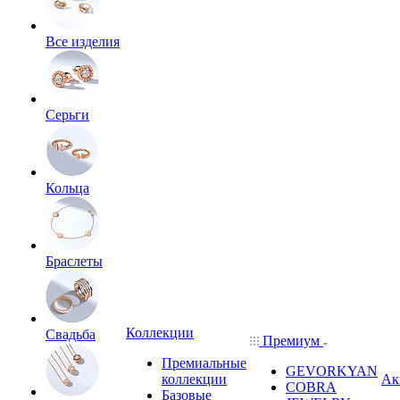
Все изделия
Серьги
Кольца
Браслеты
Коллекции
Свадьба
Премиум
Премиальные
GEVORKYAN
коллекции
Ак
COBRA
Базовые