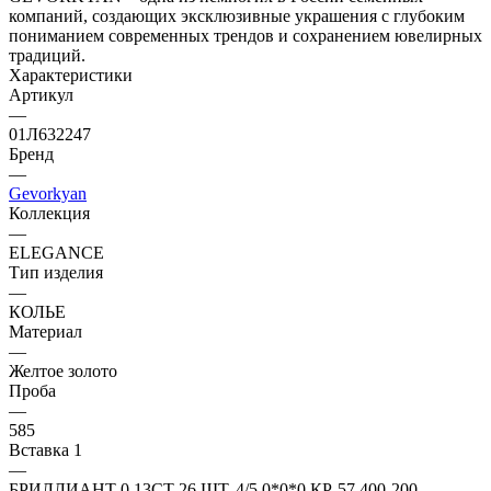
компаний, создающих эксклюзивные украшения с глубоким
пониманием современных трендов и сохранением ювелирных
традиций.
Характеристики
Артикул
—
01Л632247
Бренд
—
Gevorkyan
Коллекция
—
ELEGANCE
Тип изделия
—
КОЛЬЕ
Материал
—
Желтое золото
Проба
—
585
Вставка 1
—
БРИЛЛИАНТ 0.13CT 26 ШТ. 4/5 0*0*0 КР-57 400-200