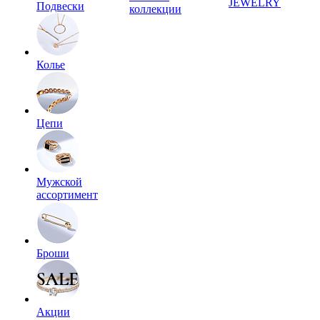
JEWELRY
Подвески
коллекции
Колье
Цепи
Мужской
ассортимент
Броши
Акции