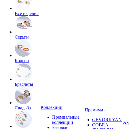
Все изделия
Серьги
Кольца
Браслеты
Коллекции
Свадьба
Премиум
Премиальные
GEVORKYAN
коллекции
Ак
COBRA
Базовые