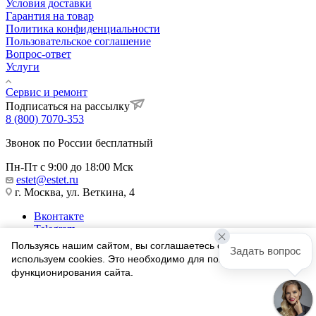
Условия доставки
Гарантия на товар
Политика конфиденциальности
Пользовательское соглашение
Вопрос-ответ
Услуги
Сервис и ремонт
Подписаться на рассылку
8 (800) 7070-353
Звонок по России бесплатный
Пн-Пт с 9:00 до 18:00 Мск
estet@estet.ru
г. Москва, ул. Веткина, 4
Вконтакте
Telegram
Одноклассники
Пользуясь нашим сайтом, вы соглашаетесь с тем, что мы
Задать вопрос
WhatsApp
используем cookies. Это необходимо для полноценного
функционирования сайта.
1991-2026 © Ювелирный Дом ЭСТЕТ
Соглашаюсь
Найти