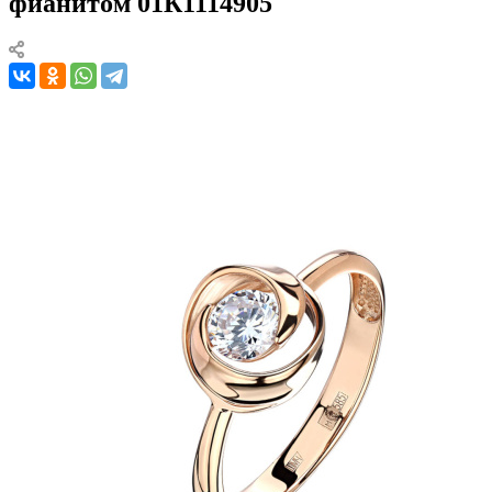
фианитом 01К1114905