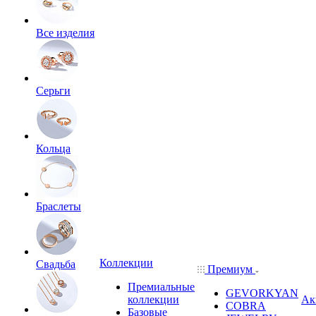
Все изделия
Серьги
Кольца
Браслеты
Коллекции
Свадьба
Премиум
Премиальные
GEVORKYAN
коллекции
Ак
COBRA
Базовые