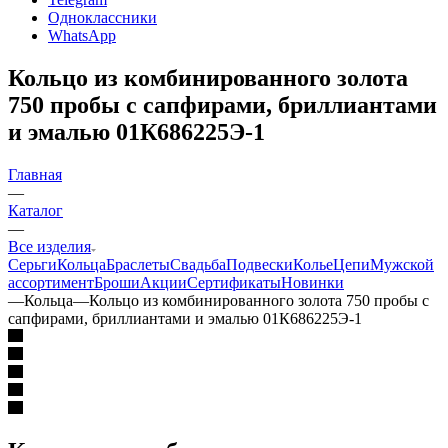
Одноклассники
WhatsApp
Кольцо из комбинированного золота
750 пробы с сапфирами, бриллиантами
и эмалью 01К686225Э-1
Главная
—
Каталог
—
Все изделия
Серьги
Кольца
Браслеты
Свадьба
Подвески
Колье
Цепи
Мужской
ассортимент
Броши
Акции
Сертификаты
Новинки
—
Кольца
—
Кольцо из комбинированного золота 750 пробы с
сапфирами, бриллиантами и эмалью 01К686225Э-1