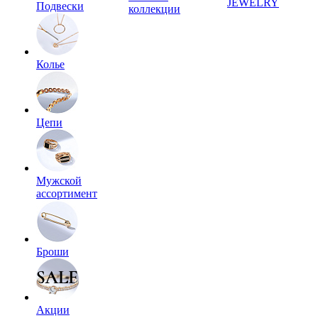
JEWELRY
Подвески
коллекции
Колье
Цепи
Мужской
ассортимент
Броши
Акции