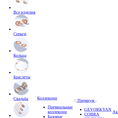
Все изделия
Серьги
Кольца
Браслеты
Коллекции
Свадьба
Премиум
Премиальные
GEVORKYAN
коллекции
Ак
COBRA
Базовые