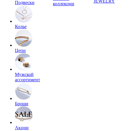
JEWELRY
Подвески
коллекции
Колье
Цепи
Мужской
ассортимент
Броши
Акции