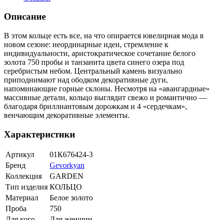
Описание
В этом кольце есть все, на что опирается ювелирная мода в
новом сезоне: неординарные идеи, стремление к
индивидуальности, аристократическое сочетание белого
золота 750 пробы и танзанита цвета синего озера под
серебристым небом. Центральный камень визуально
приподнимают над ободком декоративные дуги,
напоминающие горные склоны. Несмотря на «авангардные»
массивные детали, кольцо выглядит свежо и романтично —
благодаря бриллиантовым дорожкам и 4 «сердечкам»,
венчающим декоративные элементы.
Характеристики
Артикул
01К676424-3
Бренд
Gevorkyan
Коллекция
GARDEN
Тип изделия
КОЛЬЦО
Материал
Белое золото
Проба
750
Для кого
Для женщин