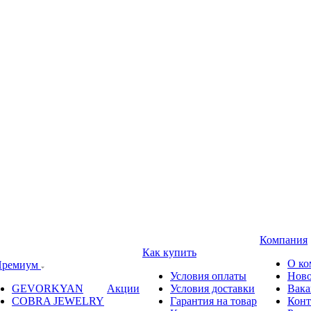
Компания
Как купить
О ко
ремиум
Условия оплаты
Ново
GEVORKYAN
Акции
Условия доставки
Вака
COBRA JEWELRY
Гарантия на товар
Конт