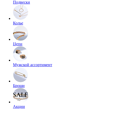
Подвески
Колье
Цепи
Мужской ассортимент
Броши
Акции