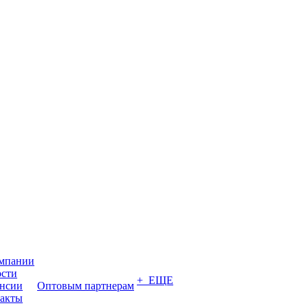
мпании
сти
+ ЕЩЕ
нсии
Оптовым партнерам
акты