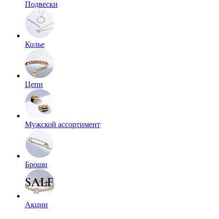
Подвески
Колье
Цепи
Мужской ассортимент
Броши
Акции