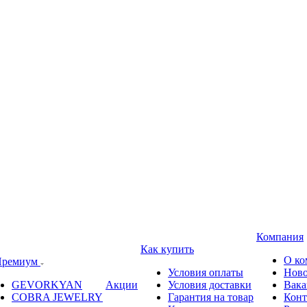
Компания
Как купить
О ко
ремиум
Условия оплаты
Ново
GEVORKYAN
Акции
Условия доставки
Вака
COBRA JEWELRY
Гарантия на товар
Конт