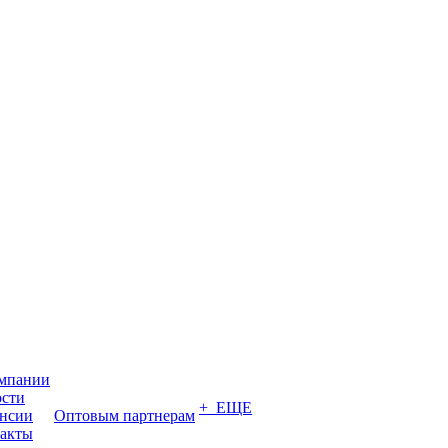
мпании
сти
+ ЕЩЕ
нсии
Оптовым партнерам
акты