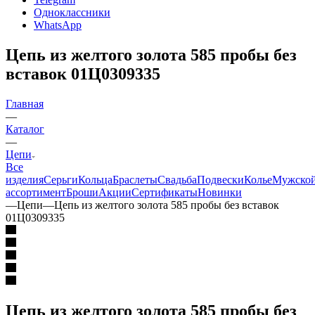
Одноклассники
WhatsApp
Цепь из желтого золота 585 пробы без
вставок 01Ц0309335
Главная
—
Каталог
—
Цепи
Все
изделия
Серьги
Кольца
Браслеты
Свадьба
Подвески
Колье
Мужско
ассортимент
Броши
Акции
Сертификаты
Новинки
—
Цепи
—
Цепь из желтого золота 585 пробы без вставок
01Ц0309335
Цепь из желтого золота 585 пробы без