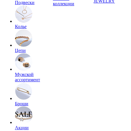
JEWELRY
Подвески
коллекции
Колье
Цепи
Мужской
ассортимент
Броши
Акции