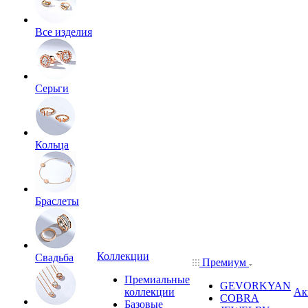
Все изделия
Серьги
Кольца
Браслеты
Коллекции
Свадьба
Премиум
Премиальные
GEVORKYAN
коллекции
Ак
COBRA
Базовые