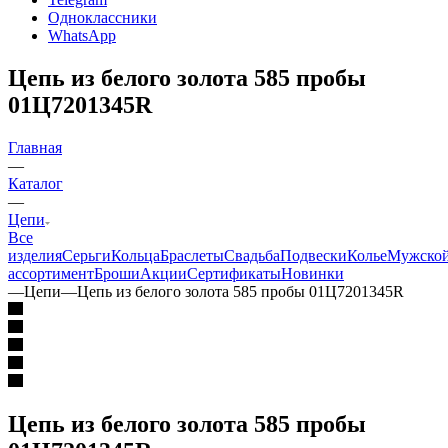
Одноклассники
WhatsApp
Цепь из белого золота 585 пробы
01Ц7201345R
Главная
—
Каталог
—
Цепи
Все
изделия
Серьги
Кольца
Браслеты
Свадьба
Подвески
Колье
Мужско
ассортимент
Броши
Акции
Сертификаты
Новинки
—
Цепи
—
Цепь из белого золота 585 пробы 01Ц7201345R
Цепь из белого золота 585 пробы