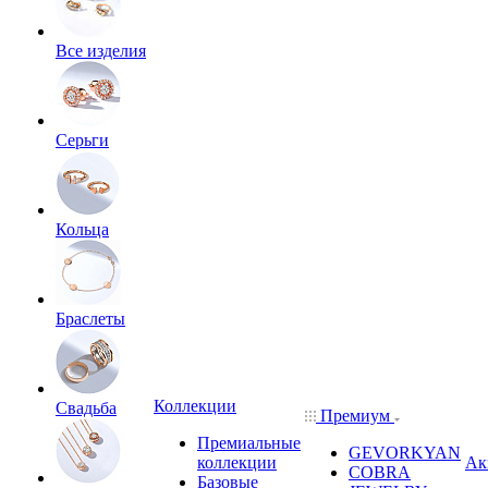
Все изделия
Серьги
Кольца
Браслеты
Коллекции
Свадьба
Премиум
Премиальные
GEVORKYAN
коллекции
Ак
COBRA
Базовые