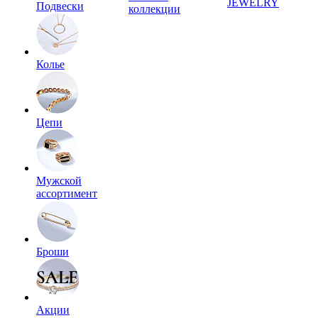
JEWELRY
Подвески
коллекции
Колье
Цепи
Мужской
ассортимент
Броши
Акции