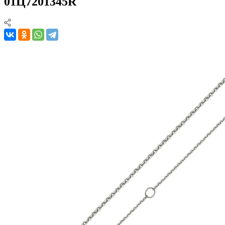
01Ц7201345R