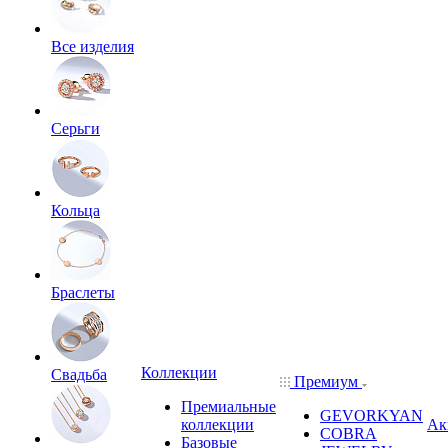
Все изделия
Серьги
Кольца
Браслеты
Коллекции
Свадьба
Премиум
Премиальные
GEVORKYAN
коллекции
Ак
COBRA
Базовые