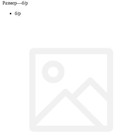
Размер
—
б/р
б/р