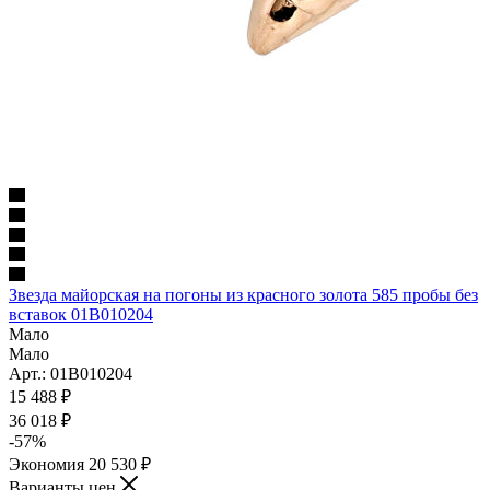
Звезда майорская на погоны из красного золота 585 пробы без
вставок 01В010204
Мало
Мало
Арт.: 01В010204
15 488
₽
36 018
₽
-
57
%
Экономия
20 530
₽
Варианты цен