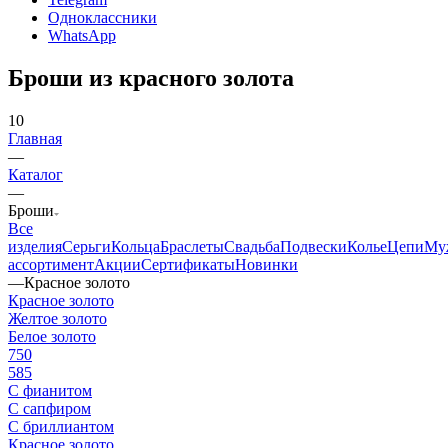
Одноклассники
WhatsApp
Броши из красного золота
10
Главная
—
Каталог
—
Броши
Все
изделия
Серьги
Кольца
Браслеты
Свадьба
Подвески
Колье
Цепи
Му
ассортимент
Акции
Сертификаты
Новинки
—
Красное золото
Красное золото
Желтое золото
Белое золото
750
585
С фианитом
С сапфиром
С бриллиантом
Красное золото