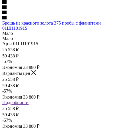
Брошь из красного золота 375 пробы с фианитами
01Ш110191S
Мало
Мало
Арт.: 01Ш110191S
25 558
₽
59 438
₽
-
57
%
Экономия
33 880
₽
Варианты цен
25 558
₽
59 438
₽
-
57
%
Экономия
33 880
₽
Подробности
25 558
₽
59 438
₽
-
57
%
Экономия
33 880
₽