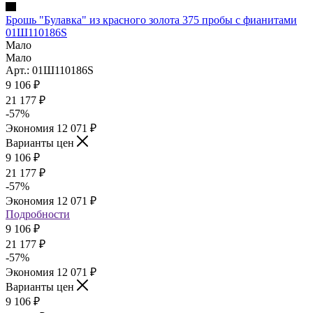
Брошь "Булавка" из красного золота 375 пробы с фианитами
01Ш110186S
Мало
Мало
Арт.: 01Ш110186S
9 106
₽
21 177
₽
-
57
%
Экономия
12 071
₽
Варианты цен
9 106
₽
21 177
₽
-
57
%
Экономия
12 071
₽
Подробности
9 106
₽
21 177
₽
-
57
%
Экономия
12 071
₽
Варианты цен
9 106
₽