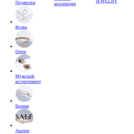
JEWELRY
Подвески
коллекции
Колье
Цепи
Мужской
ассортимент
Броши
Акции