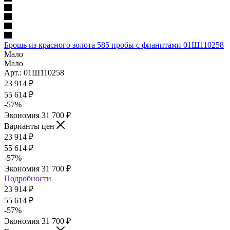
Брошь из красного золота 585 пробы с фианитами 01Ш110258
Мало
Мало
Арт.: 01Ш110258
23 914
₽
55 614
₽
-
57
%
Экономия
31 700
₽
Варианты цен
23 914
₽
55 614
₽
-
57
%
Экономия
31 700
₽
Подробности
23 914
₽
55 614
₽
-
57
%
Экономия
31 700
₽