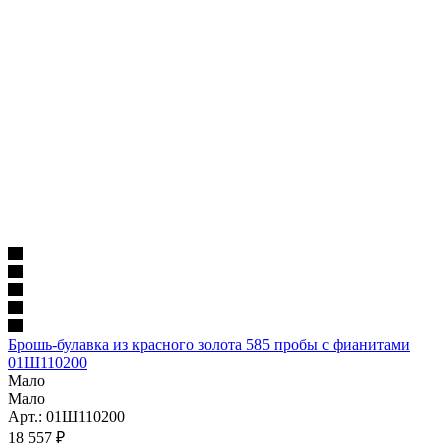
Брошь-булавка из красного золота 585 пробы с фианитами
01Ш110200
Мало
Мало
Арт.: 01Ш110200
18 557
₽