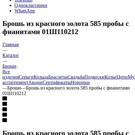
Одноклассники
WhatsApp
Брошь из красного золота 585 пробы с
фианитами 01Ш110212
Главная
—
Каталог
—
Броши
Все
изделия
Серьги
Кольца
Браслеты
Свадьба
Подвески
Колье
Цепи
Му
ассортимент
Акции
Сертификаты
Новинки
—
Броши
—
Брошь из красного золота 585 пробы с фианитами
01Ш110212
Брошь из красного золота 585 пробы с