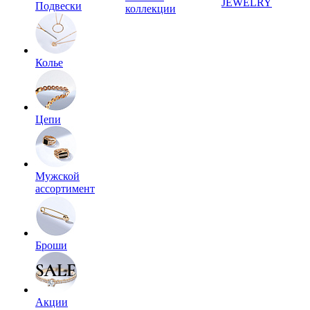
JEWELRY
Подвески
коллекции
Колье
Цепи
Мужской
ассортимент
Броши
Акции