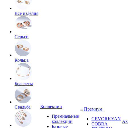
Все изделия
Серьги
Кольца
Браслеты
Коллекции
Свадьба
Премиум
Премиальные
GEVORKYAN
коллекции
Ак
COBRA
Базовые