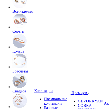
Все изделия
Серьги
Кольца
Браслеты
Коллекции
Свадьба
Премиум
Премиальные
GEVORKYAN
коллекции
Ак
COBRA
Базовые