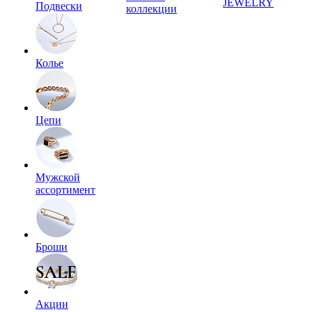
JEWELRY
Подвески
коллекции
Колье
Цепи
Мужской
ассортимент
Броши
Акции