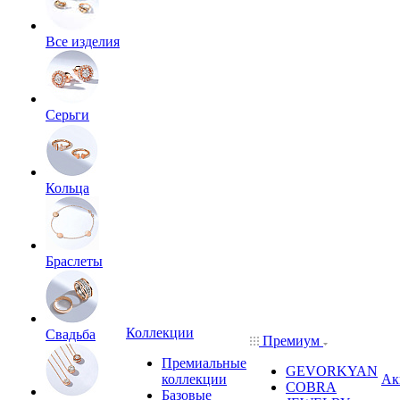
Все изделия
Серьги
Кольца
Браслеты
Коллекции
Свадьба
Премиум
Премиальные
GEVORKYAN
коллекции
Ак
COBRA
Базовые