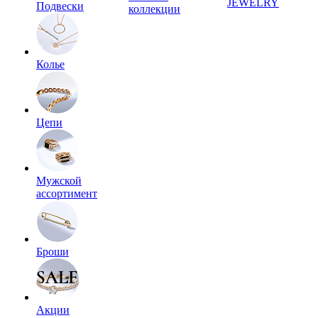
JEWELRY
Подвески
коллекции
Колье
Цепи
Мужской
ассортимент
Броши
Акции