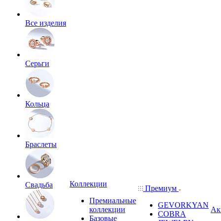
Все изделия
Серьги
Кольца
Браслеты
Коллекции
Свадьба
Премиум
Премиальные
GEVORKYAN
коллекции
Ак
COBRA
Базовые