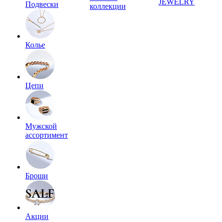
JEWELRY
Подвески
коллекции
Колье
Цепи
Мужской
ассортимент
Броши
Акции