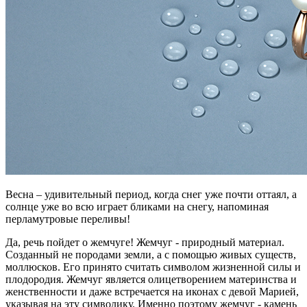
Весна – удивительный период, когда снег уже почти оттаял, а
солнце уже во всю играет бликами на снегу, напоминая
перламутровые переливы!
Да, речь пойдет о жемчуге! Жемчуг - природный материал.
Созданный не породами земли, а с помощью живых существ,
моллюсков. Его принято считать символом жизненной силы и
плодородия. Жемчуг является олицетворением материнства и
женственности и даже встречается на иконах с девой Марией,
указывая на эту символику. Именно поэтому жемчуг - камень