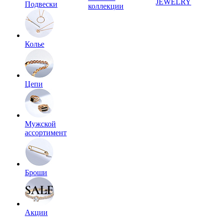
JEWELRY
Подвески
коллекции
Колье
Цепи
Мужской
ассортимент
Броши
Акции