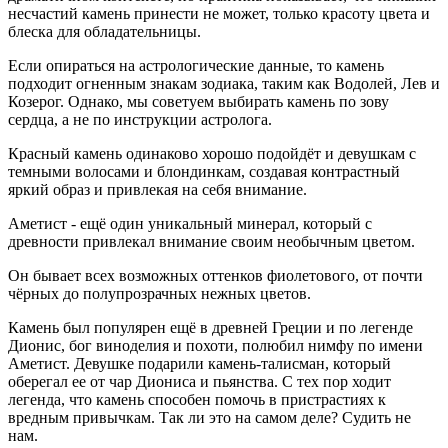
несчастий камень принести не может, только красоту цвета и
блеска для обладательницы.
Если опираться на астрологические данные, то камень
подходит огненным знакам зодиака, таким как Водолей, Лев и
Козерог. Однако, мы советуем выбирать камень по зову
сердца, а не по инструкции астролога.
Красный камень одинаково хорошо подойдёт и девушкам с
темными волосами и блондинкам, создавая контрастный
яркий образ и привлекая на себя внимание.
Аметист - ещё один уникальный минерал, который с
древности привлекал внимание своим необычным цветом.
Он бывает всех возможных оттенков фиолетового, от почти
чёрных до полупрозрачных нежных цветов.
Камень был популярен ещё в древней Греции и по легенде
Дионис, бог виноделия и похоти, полюбил нимфу по имени
Аметист. Девушке подарили камень-талисман, который
оберегал ее от чар Диониса и пьянства. С тех пор ходит
легенда, что камень способен помочь в пристрастиях к
вредным привычкам. Так ли это на самом деле? Судить не
нам.