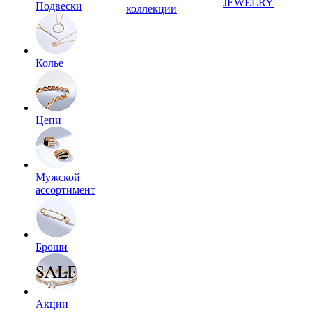
JEWELRY
Подвески
коллекции
Колье
Цепи
Мужской
ассортимент
Броши
Акции