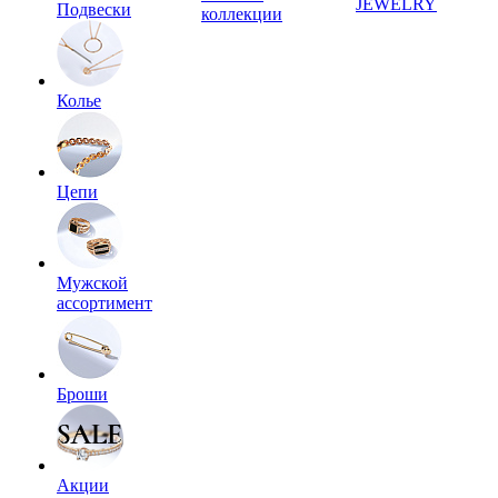
JEWELRY
Подвески
коллекции
Колье
Цепи
Мужской
ассортимент
Броши
Акции