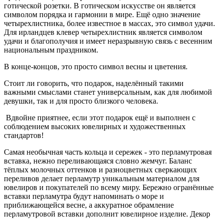
готической розетки. В готическом искусстве он является
символом порядка и гармонии в мире. Ещё одно значение
четырехлистника, более известное в массах, это символ удачи.
Для ирландцев клевер четырехлистник является символом
удачи и благополучия и имеет неразрывную связь с весенним
национальным праздником.
В конце-концов, это просто символ весны и цветения.
Стоит ли говорить, что подарок, наделённый такими
важными смыслами станет универсальным, как для любимой
девушки, так и для просто близкого человека.
Вдвойне приятнее, если этот подарок ещё и выполнен с
соблюдением высоких ювелирных и художественных
стандартов!
Самая необычная часть кольца и сережек - это перламутровая
вставка, нежно переливающаяся словно жемчуг. Баланс
тёплых молочных оттенков и разноцветных сверкающих
переливов делает перламутр уникальным материалом для
ювелиров и покупателей по всему миру. Бережно огранённые
вставки перламутра будут напоминать о море и
приближающейся весне, а аккуратное обрамление
перламутровой вставки дополнит ювелирное изделие. Декор