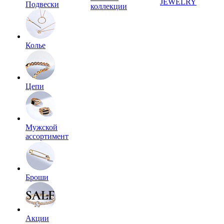
JEWELRY
Подвески
коллекции
Колье
Цепи
Мужской
ассортимент
Броши
Акции