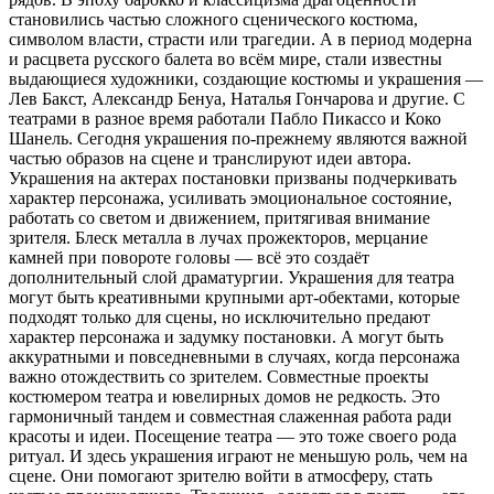
становились частью сложного сценического костюма,
символом власти, страсти или трагедии. А в период модерна
и расцвета русского балета во всём мире, стали известны
выдающиеся художники, создающие костюмы и украшения —
Лев Бакст, Александр Бенуа, Наталья Гончарова и другие. С
театрами в разное время работали Пабло Пикассо и Коко
Шанель. Сегодня украшения по-прежнему являются важной
частью образов на сцене и транслируют идеи автора.
Украшения на актерах постановки призваны подчеркивать
характер персонажа, усиливать эмоциональное состояние,
работать со светом и движением, притягивая внимание
зрителя. Блеск металла в лучах прожекторов, мерцание
камней при повороте головы — всё это создаёт
дополнительный слой драматургии. Украшения для театра
могут быть креативными крупными арт-обектами, которые
подходят только для сцены, но исключительно предают
характер персонажа и задумку постановки. А могут быть
аккуратными и повседневными в случаях, когда персонажа
важно отождествить со зрителем. Совместные проекты
костюмером театра и ювелирных домов не редкость. Это
гармоничный тандем и совместная слаженная работа ради
красоты и идеи. Посещение театра — это тоже своего рода
ритуал. И здесь украшения играют не меньшую роль, чем на
сцене. Они помогают зрителю войти в атмосферу, стать