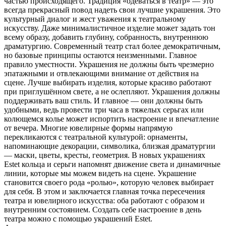
частью происходящего. Традиция «одеваться в театр» — это
всегда прекрасный повод надеть свои лучшие украшения. Это
культурный диалог и жест уважения к театральному
искусству. Даже минималистичное изделие может задать тон
всему образу, добавить глубину, собранность, внутреннюю
драматургию. Современный театр стал более демократичным,
но базовые принципы остаются неизменными. Главное
правило уместности. Украшения не должны быть чрезмерно
эпатажными и отвлекающими внимание от действия на
сцене. Лучше выбирать изделия, которые красиво работают
при приглушённом свете, а не ослепляют. Украшения должны
поддерживать ваш стиль. И главное — они должны быть
удобными, ведь провести три часа в тяжелых серьгах или
колющемся колье может испортить настроение и впечатление
от вечера. Многие ювелирные формы напрямую
перекликаются с театральной культурой: орнаменты,
напоминающие декорации, символика, близкая драматургии
— маски, цветы, кресты, геометрия. В новых украшениях
Estet кольца и серьги напомнят движение света и динамичные
линии, которые мы можем видеть на сцене. Украшение
становится своего рода «ролью», которую человек выбирает
для себя. В этом и заключается главная точка пересечения
театра и ювелирного искусства: оба работают с образом и
внутренним состоянием. Создать себе настроение в день
театра можно с помощью украшений Estet.