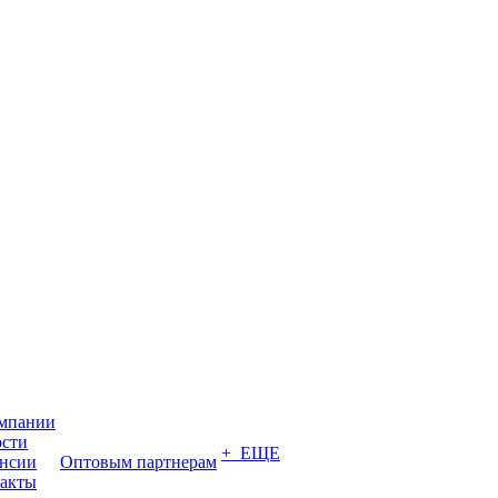
мпании
сти
+ ЕЩЕ
нсии
Оптовым партнерам
акты