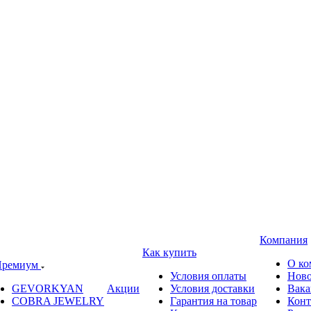
Компания
Как купить
О ко
ремиум
Условия оплаты
Ново
GEVORKYAN
Акции
Условия доставки
Вака
COBRA JEWELRY
Гарантия на товар
Конт