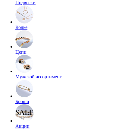
Подвески
Колье
Цепи
Мужской ассортимент
Броши
Акции