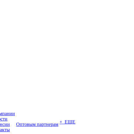
мпании
сти
+ ЕЩЕ
нсии
Оптовым партнерам
акты