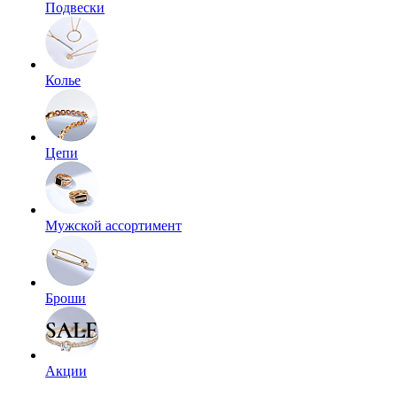
Подвески
Колье
Цепи
Мужской ассортимент
Броши
Акции