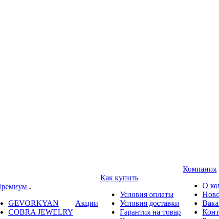
Компания
Как купить
О ко
ремиум
Условия оплаты
Ново
GEVORKYAN
Акции
Условия доставки
Вака
COBRA JEWELRY
Гарантия на товар
Конт