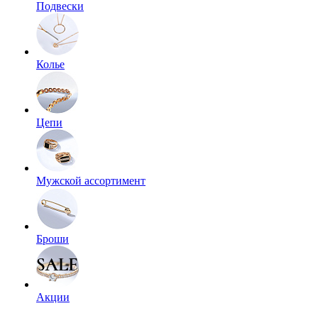
Подвески
Колье
Цепи
Мужской ассортимент
Броши
Акции