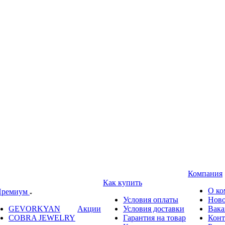
Компания
Как купить
О ко
ремиум
Условия оплаты
Ново
GEVORKYAN
Акции
Условия доставки
Вака
COBRA JEWELRY
Гарантия на товар
Конт