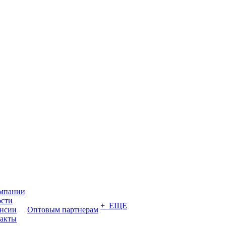
мпании
сти
+ ЕЩЕ
нсии
Оптовым партнерам
акты