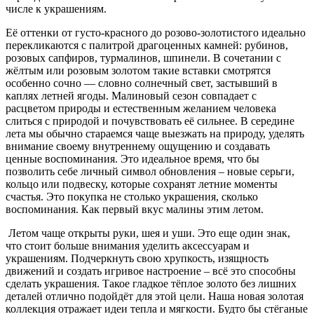
числе к украшениям.
Её оттенки от густо-красного до розово-золотистого идеально
перекликаются с палитрой драгоценных камней: рубинов,
розовых сапфиров, турмалинов, шпинели. В сочетании с
жёлтым или розовым золотом такие вставки смотрятся
особенно сочно — словно солнечный свет, застывший в
каплях летней ягоды. Малиновый сезон совпадает с
расцветом природы и естественным желанием человека
слиться с природой и почувствовать её сильнее. В середине
лета мы обычно стараемся чаще выезжать на природу, уделять
внимание своему внутреннему ощущению и создавать
ценные воспоминания. Это идеальное время, что бы
позволить себе личный символ обновления – новые серьги,
кольцо или подвеску, которые сохранят летние моменты
счастья. Это покупка не столько украшения, сколько
воспоминания. Как первый вкус малины этим летом.
Летом чаще открыты руки, шея и уши. Это еще один знак,
что стоит больше внимания уделить аксессуарам и
украшениям. Подчеркнуть свою хрупкость, изящность
движений и создать игривое настроение – всё это способны
сделать украшения. Такое гладкое тёплое золото без лишних
деталей отлично подойдёт для этой цели. Наша новая золотая
коллекция отражает идеи тепла и мягкости. Будто бы стёганые