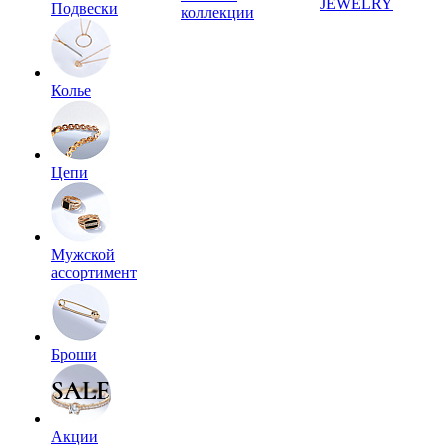
JEWELRY
Подвески
коллекции
Колье
Цепи
Мужской
ассортимент
Броши
Акции