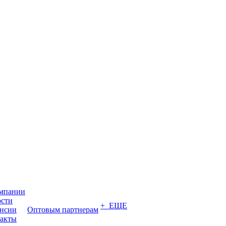
мпании
сти
+ ЕЩЕ
нсии
Оптовым партнерам
акты