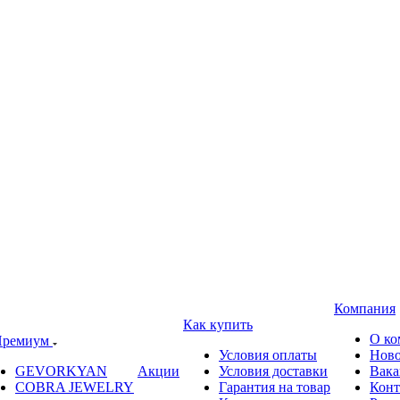
Компания
Как купить
О ко
ремиум
Условия оплаты
Ново
GEVORKYAN
Акции
Условия доставки
Вака
COBRA JEWELRY
Гарантия на товар
Конт