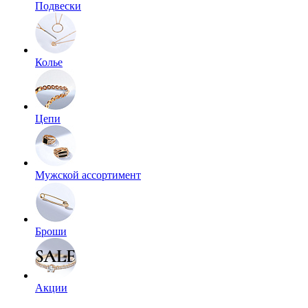
Подвески
Колье
Цепи
Мужской ассортимент
Броши
Акции