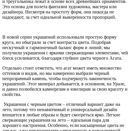
и треугольника лежат в основе всех древнейших орнаментов.
Это основа для полета фантазии художника, мастера или
дизайнера. Несмотря на простоту форм, они никогда не
надоедают, за счет идеальной выверенности пропорций.
В новой серии украшений использовали простую форму
круга, но обыграли за счет контраста цвета. Подобрав
нескучный и гармоничный баланс форм и линий, мы
получили украшения с яркими сверкающими элементами, чей
блеск усиливается, благодаря глубине цвета черного Агата.
Отдельно стоит отметить, что агат может иметь множество
оттенков и видов, но мы намеренно выбрали черный
непрозрачный камень, чтобы подчеркнуть лаконичность
украшений. Этот минерал добывается, в основном, на Урале,
и давно полюбился камнерезам и ювелирам за свою красоту и
свойства.
Украшения с черным цветом – отличный вариант даже на
лето, потому что ненавязчивый и универсальный дизайн
впишется в любые образы и будет смотреться ярко. Легкие
сверкающие украшения на лето – идеальная пара для
хорошего настроения. Особенно, если насыщенные цвета не
для вас, а вы предпочитаете сдержанность в повседневной