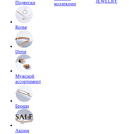
JEWELRY
Подвески
коллекции
Колье
Цепи
Мужской
ассортимент
Броши
Акции