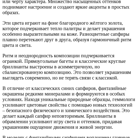
или черту характера. Множество насыщенных оттенков
поднимают настроение и создают яркие акценты в простых
образах.
Эти цвета играют на фоне благородного жёлтого золота,
которое подчеркивает тепло палитры и делает украшения
особенно выразительными на коже. Разноцветные сапфиры
плавно перетекают друг в друга, образуя гармоничный ритм
цвета и света.
Ритм и неоднородность композиции подчеркивается
огранкой. Прямоугольные багеты и классические круглые
бриллианты выстроены в асимметричную, но
сбалансированную композицию. Это позволяет украшениям
выглядеть современно, но не терять связи с классикой.
В отличие от классических синих сапфиров, фантазийные
окрашены редкими минералами и формируются в особых
условиях. Находя уникальные природные образцы, геммологи
усиливают цветовые свойства с помощью новых технологий
– безопасного физического и химического воздействия. Это
делает каждый сапфир неповторимым. Бриллианты в
обрамлении усиливают игру света и оттенков, придавая
украшениям ощущение движения и живой энергии.
В моделях с фантазийными сапфирами воплощены главные