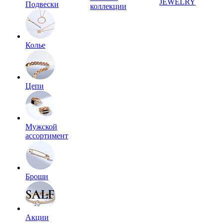
JEWELRY
Подвески
коллекции
Колье
Цепи
Мужской
ассортимент
Броши
Акции