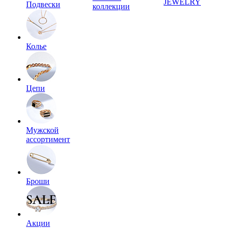
JEWELRY
Подвески
коллекции
Колье
Цепи
Мужской
ассортимент
Броши
Акции