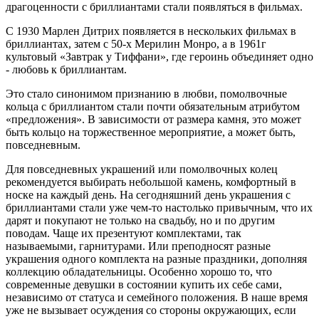
драгоценности с бриллиантами стали появляться в фильмах.
С 1930 Марлен Дитрих появляется в нескольких фильмах в
бриллиантах, затем с 50-х Мерилин Монро, а в 1961г
культовый «Завтрак у Тиффани», где героинь объединяет одно
- любовь к бриллиантам.
Это стало синонимом признанию в любви, помолвочные
кольца с бриллиантом стали почти обязательным атрибутом
«предложения». В зависимости от размера камня, это может
быть кольцо на торжественное мероприятие, а может быть,
повседневным.
Для повседневных украшений или помолвочных колец
рекомендуется выбирать небольшой камень, комфортный в
носке на каждый день. На сегодняшний день украшения с
бриллиантами стали уже чем-то настолько привычным, что их
дарят и покупают не только на свадьбу, но и по другим
поводам. Чаще их презентуют комплектами, так
называемыми, гарнитурами. Или преподносят разные
украшения одного комплекта на разные праздники, дополняя
коллекцию обладательницы. Особенно хорошо то, что
современные девушки в состоянии купить их себе сами,
независимо от статуса и семейного положения. В наше время
уже не вызывает осуждения со стороны окружающих, если