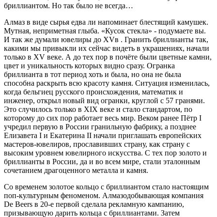
бриллиантом. Но так было не всегда…
Алмаз в виде сырья едва ли напоминает блестящий камушек.
Мутная, неприметная глыба. «Кусок стекла» - подумаете вы.
И так же думали ювелиры до XVв . Гранить бриллианты так,
какими мы привыкли их сейчас видеть в украшениях, начали
только в XV веке. А до тех пор в почёте были цветные камни,
цвет и уникальность которых видно сразу. Огранка
бриллианта в тот период хоть и была, но она не была
способна раскрыть всю красоту камня. Ситуация изменилась,
когда бельгиец русского происхождения, математик и
инженер, открыл новый вид огранки, круглой с 57 гранями.
Это случилось только в XIX веке и стало стандартом, по
которому до сих пор работает весь мир. Веком ранее Пётр I
учредил первую в России гранильную фабрику, а позднее
Елизавета I и Екатерина II начали приглашать европейских
мастеров-ювелиров, прославивших страну, как страну с
высоким уровнем ювелирного искусства. С тех пор золото и
бриллианты в России, да и во всем мире, стали эталонным
сочетанием драгоценного металла и камня.
Со временем золотое кольцо с бриллиантом стало настоящим
поп-культурным феноменом. Алмазодобывающая компания
De Beers в 20-е первой сделала рекламную кампанию,
призывающую дарить кольца с бриллиантами. Затем