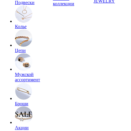
JEWELRY
Подвески
коллекции
Колье
Цепи
Мужской
ассортимент
Броши
Акции