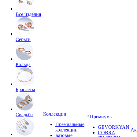
Все изделия
Серьги
Кольца
Браслеты
Коллекции
Свадьба
Премиум
Премиальные
GEVORKYAN
коллекции
Ак
COBRA
Базовые