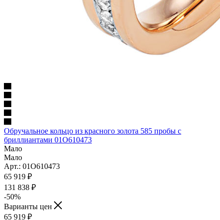
Обручальное кольцо из красного золота 585 пробы с
бриллиантами 01О610473
Мало
Мало
Арт.: 01О610473
65 919
₽
131 838 ₽
-50
%
Варианты цен
65 919
₽