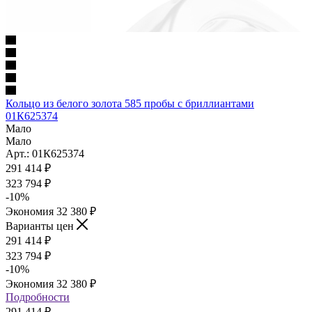
Кольцо из белого золота 585 пробы с бриллиантами
01К625374
Мало
Мало
Арт.: 01К625374
291 414
₽
323 794
₽
-
10
%
Экономия
32 380
₽
Варианты цен
291 414
₽
323 794
₽
-
10
%
Экономия
32 380
₽
Подробности
291 414
₽