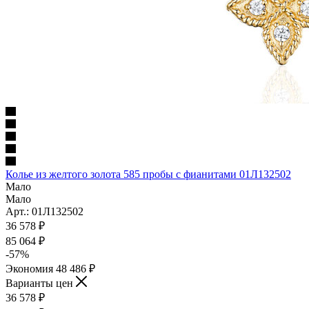
Колье из желтого золота 585 пробы с фианитами 01Л132502
Мало
Мало
Арт.: 01Л132502
36 578
₽
85 064
₽
-
57
%
Экономия
48 486
₽
Варианты цен
36 578
₽