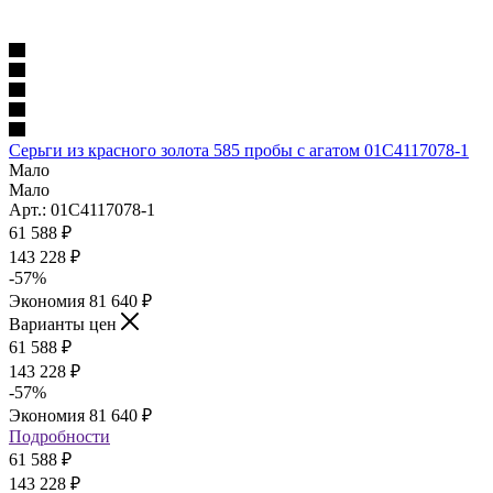
Серьги из красного золота 585 пробы с агатом 01С4117078-1
Мало
Мало
Арт.: 01С4117078-1
61 588
₽
143 228
₽
-
57
%
Экономия
81 640
₽
Варианты цен
61 588
₽
143 228
₽
-
57
%
Экономия
81 640
₽
Подробности
61 588
₽
143 228
₽