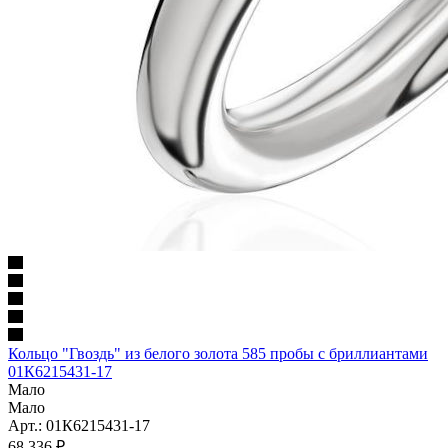
Кольцо "Гвоздь" из белого золота 585 пробы с бриллиантами
01К6215431-17
Мало
Мало
Арт.: 01К6215431-17
68 336
₽