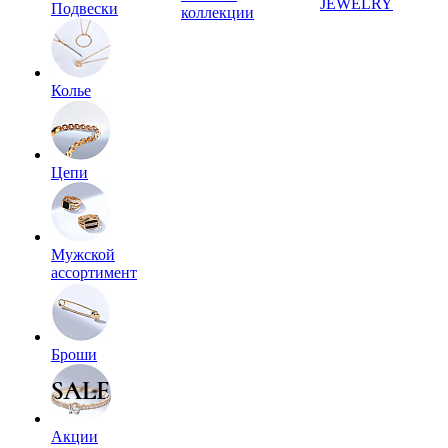
JEWELRY
Подвески
коллекции
Колье
Цепи
Мужской
ассортимент
Броши
Акции