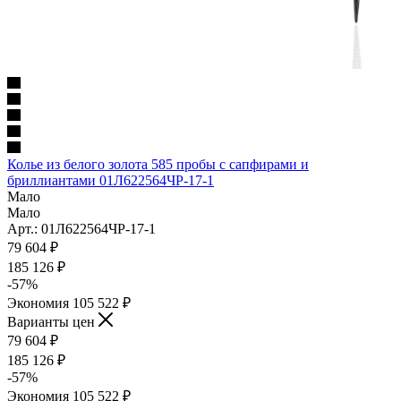
Колье из белого золота 585 пробы с сапфирами и
бриллиантами 01Л622564ЧР-17-1
Мало
Мало
Арт.: 01Л622564ЧР-17-1
79 604
₽
185 126
₽
-
57
%
Экономия
105 522
₽
Варианты цен
79 604
₽
185 126
₽
-
57
%
Экономия
105 522
₽