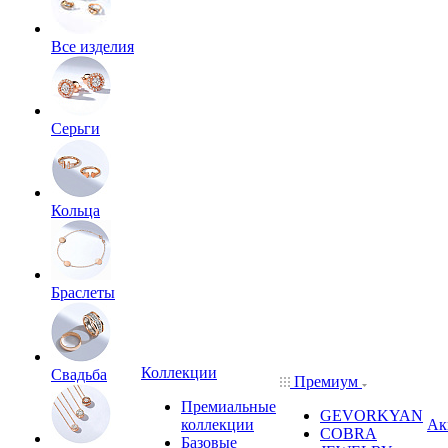
Все изделия
Серьги
Кольца
Браслеты
Коллекции
Свадьба
Премиум
Премиальные
GEVORKYAN
коллекции
Ак
COBRA
Базовые