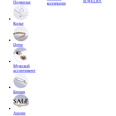
JEWELRY
Подвески
коллекции
Колье
Цепи
Мужской
ассортимент
Броши
Акции