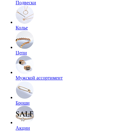
Подвески
Колье
Цепи
Мужской ассортимент
Броши
Акции