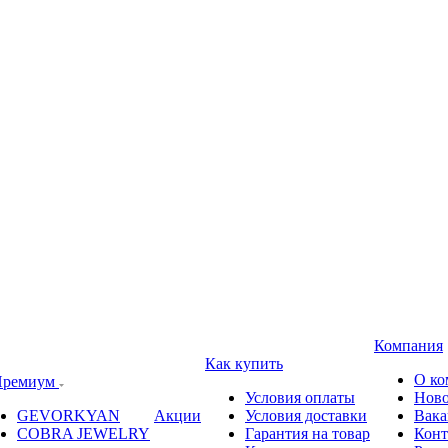
Компания
Как купить
О ко
ремиум
Условия оплаты
Ново
GEVORKYAN
Акции
Условия доставки
Вака
COBRA JEWELRY
Гарантия на товар
Конт