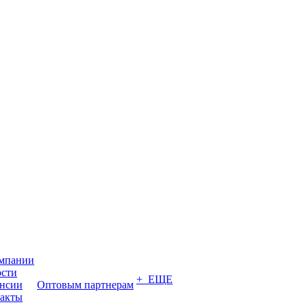
мпании
сти
+ ЕЩЕ
нсии
Оптовым партнерам
акты