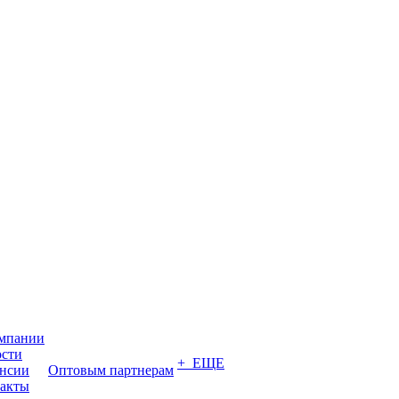
мпании
сти
+ ЕЩЕ
нсии
Оптовым партнерам
акты