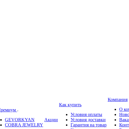
Компания
Как купить
О ко
ремиум
Условия оплаты
Ново
GEVORKYAN
Акции
Условия доставки
Вака
COBRA JEWELRY
Гарантия на товар
Конт