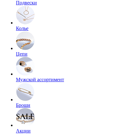
Подвески
Колье
Цепи
Мужской ассортимент
Броши
Акции