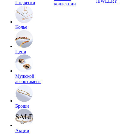
JEWELRY
Подвески
коллекции
Колье
Цепи
Мужской
ассортимент
Броши
Акции