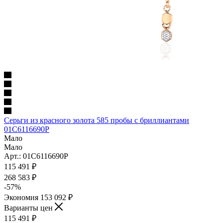
Серьги из красного золота 585 пробы с бриллиантами
01С6116690Р
Мало
Мало
Арт.: 01С6116690Р
115 491
₽
268 583
₽
-
57
%
Экономия
153 092
₽
Варианты цен
115 491
₽