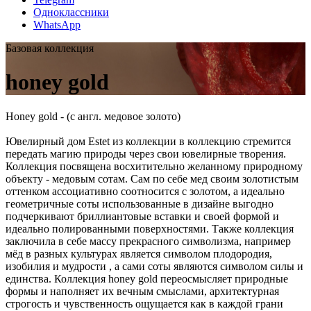
Одноклассники
WhatsApp
Базовая коллекция
honey gold
Honey gold - (с англ. медовое золото)
Ювелирный дом Estet из коллекции в коллекцию стремится
передать магию природы через свои ювелирные творения.
Коллекция посвящена восхитительно желанному природному
объекту - медовым сотам. Сам по себе мед своим золотистым
оттенком ассоциативно соотносится с золотом, а идеально
геометричные соты использованные в дизайне выгодно
подчеркивают бриллиантовые вставки и своей формой и
идеально полированными поверхностями. Также коллекция
заключила в себе массу прекрасного символизма, например
мёд в разных культурах является символом плодородия,
изобилия и мудрости , а сами соты являются символом силы и
единства. Коллекция honey gold переосмысляет природные
формы и наполняет их вечным смыслами, архитектурная
строгость и чувственность ощущается как в каждой грани