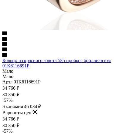
Кольцо из красного золота 585 пробы с бриллиантом
01К6116691Р
Мало
Мало
Арт.: 01К6116691Р
34 766
₽
80 850
₽
-
57
%
Экономия
46 084
₽
Варианты цен
34 766
₽
80 850
₽
-
57
%