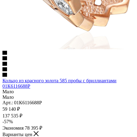
Кольцо из красного золота 585 пробы с бриллиантами
01К6116688Р
Мало
Мало
Арт.: 01К6116688Р
59 140
₽
137 535
₽
-
57
%
Экономия
78 395
₽
Варианты цен