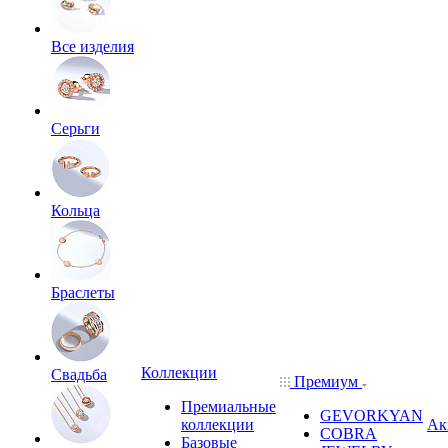
Все изделия
Серьги
Кольца
Браслеты
Коллекции
Свадьба
Премиум
Премиальные
GEVORKYAN
коллекции
Ак
COBRA
Базовые