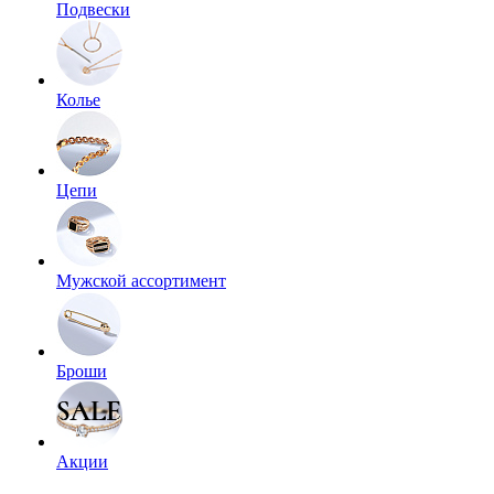
Подвески
Колье
Цепи
Мужской ассортимент
Броши
Акции