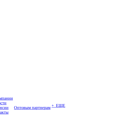
мпании
сти
+ ЕЩЕ
нсии
Оптовым партнерам
акты