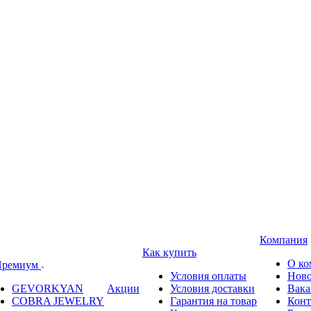
Компания
Как купить
О ко
ремиум
Условия оплаты
Ново
GEVORKYAN
Акции
Условия доставки
Вака
COBRA JEWELRY
Гарантия на товар
Конт