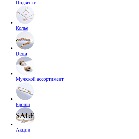
Подвески
Колье
Цепи
Мужской ассортимент
Броши
Акции