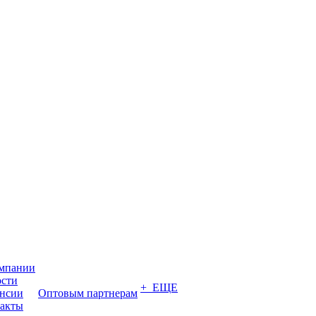
мпании
сти
+ ЕЩЕ
нсии
Оптовым партнерам
акты