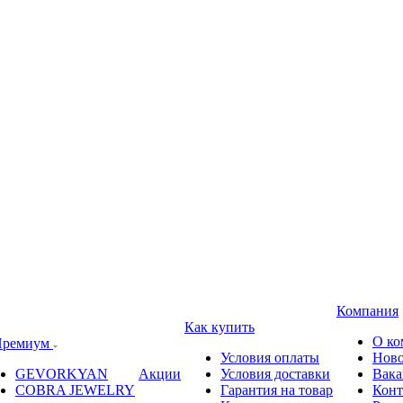
Компания
Как купить
О ко
ремиум
Условия оплаты
Ново
GEVORKYAN
Акции
Условия доставки
Вака
COBRA JEWELRY
Гарантия на товар
Конт