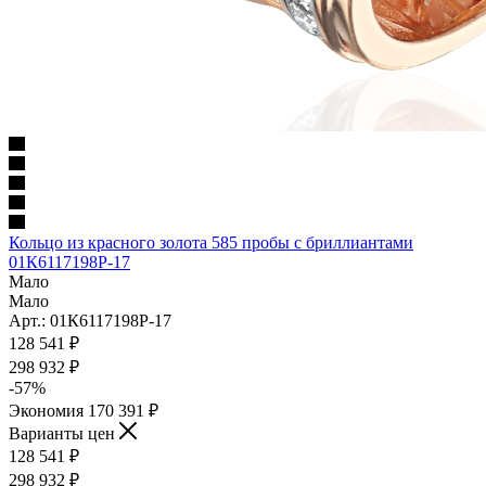
Кольцо из красного золота 585 пробы с бриллиантами
01К6117198Р-17
Мало
Мало
Арт.: 01К6117198Р-17
128 541
₽
298 932
₽
-
57
%
Экономия
170 391
₽
Варианты цен
128 541
₽
298 932
₽