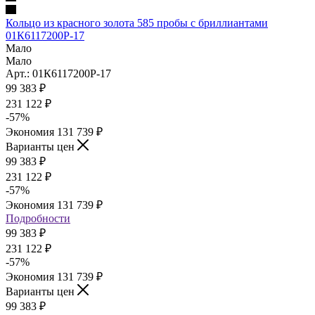
Кольцо из красного золота 585 пробы с бриллиантами
01К6117200Р-17
Мало
Мало
Арт.: 01К6117200Р-17
99 383
₽
231 122
₽
-
57
%
Экономия
131 739
₽
Варианты цен
99 383
₽
231 122
₽
-
57
%
Экономия
131 739
₽
Подробности
99 383
₽
231 122
₽
-
57
%
Экономия
131 739
₽
Варианты цен
99 383
₽