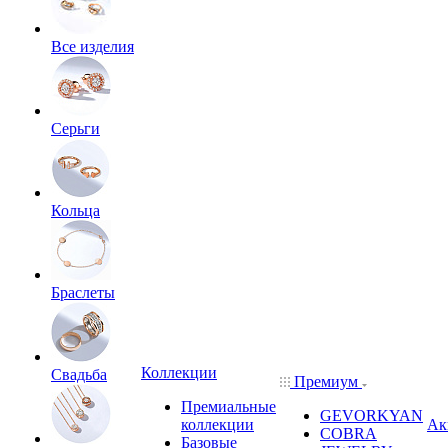
Все изделия
Серьги
Кольца
Браслеты
Коллекции
Свадьба
Премиум
Премиальные
GEVORKYAN
коллекции
Ак
COBRA
Базовые