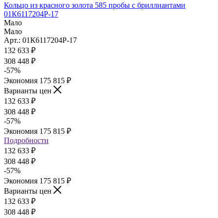
Кольцо из красного золота 585 пробы с бриллиантами
01К6117204Р-17
Мало
Мало
Арт.: 01К6117204Р-17
132 633
₽
308 448
₽
-
57
%
Экономия
175 815
₽
Варианты цен
132 633
₽
308 448
₽
-
57
%
Экономия
175 815
₽
Подробности
132 633
₽
308 448
₽
-
57
%
Экономия
175 815
₽
Варианты цен
132 633
₽
308 448
₽