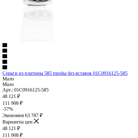
Серьги из платины 585 пробы без вставок 01С0916125-585
Мало
Мало
Арт.: 01С0916125-585
48 121
₽
111 908
₽
-
57
%
Экономия
63 787
₽
Варианты цен
48 121
₽
111 908
₽