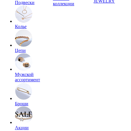
JEWELRY
Подвески
коллекции
Колье
Цепи
Мужской
ассортимент
Броши
Акции