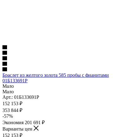
Браслет из желтого золота 585 пробы с фианитами
01Б133691Р
Мало
Мало
Арт.: 01Б133691Р
152 153
₽
353 844
₽
-
57
%
Экономия
201 691
₽
Варианты цен
152 153
₽