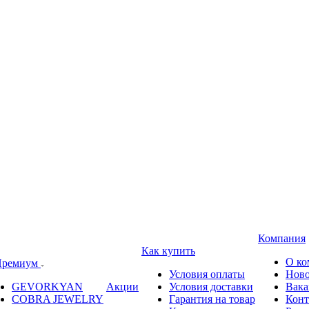
Компания
Как купить
О ко
ремиум
Условия оплаты
Ново
GEVORKYAN
Акции
Условия доставки
Вака
COBRA JEWELRY
Гарантия на товар
Конт