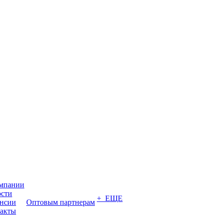
мпании
сти
+ ЕЩЕ
нсии
Оптовым партнерам
акты