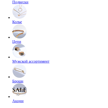
Подвески
Колье
Цепи
Мужской ассортимент
Броши
Акции