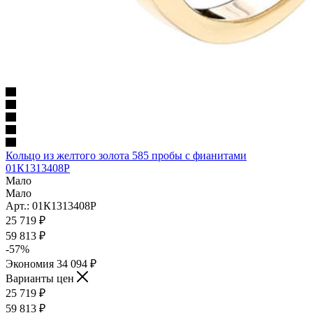
Кольцо из желтого золота 585 пробы c фианитами
01К1313408Р
Мало
Мало
Арт.: 01К1313408Р
25 719
₽
59 813
₽
-
57
%
Экономия
34 094
₽
Варианты цен
25 719
₽
59 813
₽