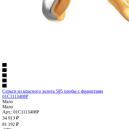
Серьги из красного золота 585 пробы с фианитами
01С1113408Р
Мало
Мало
Арт.: 01С1113408Р
34 913
₽
81 192
₽