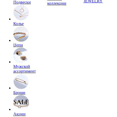
JEWELRY
Подвески
коллекции
Колье
Цепи
Мужской
ассортимент
Броши
Акции