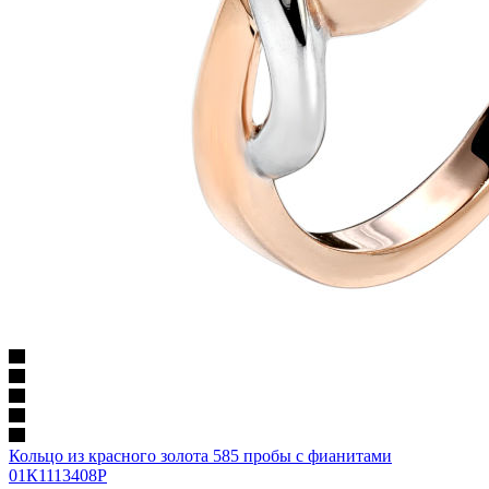
Кольцо из красного золота 585 пробы с фианитами
01К1113408Р