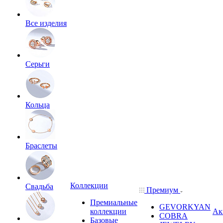
Все изделия
Серьги
Кольца
Браслеты
Коллекции
Свадьба
Премиум
Премиальные
GEVORKYAN
коллекции
Ак
COBRA
Базовые