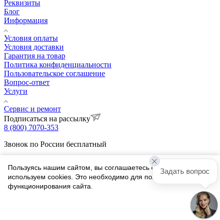
Реквизиты
Блог
Информация
Условия оплаты
Условия доставки
Гарантия на товар
Политика конфиденциальности
Пользовательское соглашение
Вопрос-ответ
Услуги
Сервис и ремонт
Подписаться на рассылку
8 (800) 7070-353
Звонок по России бесплатный
Пн-Пт с 9:00 до 18:00 Мск
Пользуясь нашим сайтом, вы соглашаетесь с тем, что мы
estet@estet.ru
Задать вопрос
используем cookies. Это необходимо для полноценного
г. Москва, ул. Веткина, 4
функционирования сайта.
Вконтакте
Telegram
Соглашаюсь
Одноклассники