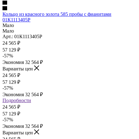
Кольцо из красного золота 585 пробы с фианитами
01К1113405Р
Мало
Мало
Арт.: 01К1113405Р
24 565
₽
57 129
₽
-
57
%
Экономия
32 564
₽
Варианты цен
24 565
₽
57 129
₽
-
57
%
Экономия
32 564
₽
Подробности
24 565
₽
57 129
₽
-
57
%
Экономия
32 564
₽
Варианты цен