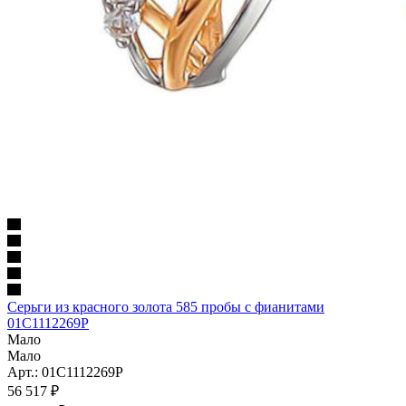
Серьги из красного золота 585 пробы с фианитами
01С1112269Р
Мало
Мало
Арт.: 01С1112269Р
56 517
₽