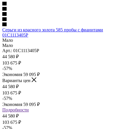
Серьги из красного золота 585 пробы с фианитами
01С1113405Р
Мало
Мало
Арт.: 01С1113405Р
44 580
₽
103 675
₽
-
57
%
Экономия
59 095
₽
Варианты цен
44 580
₽
103 675
₽
-
57
%
Экономия
59 095
₽
Подробности
44 580
₽
103 675
₽
-
57
%