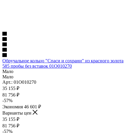
Обручальное кольцо "Спаси и сохрани" из красного золота
585 пробы без вставок 01О010270
Мало
Мало
Арт.: 01О010270
35 155
₽
81 756
₽
-
57
%
Экономия
46 601
₽
Варианты цен
35 155
₽
81 756
₽
-
57
%