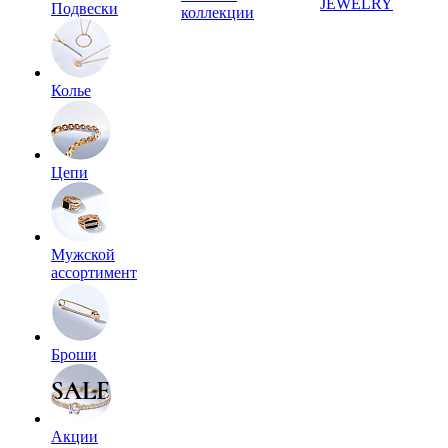
JEWELRY
Подвески
коллекции
Колье
Цепи
Мужской
ассортимент
Броши
Акции