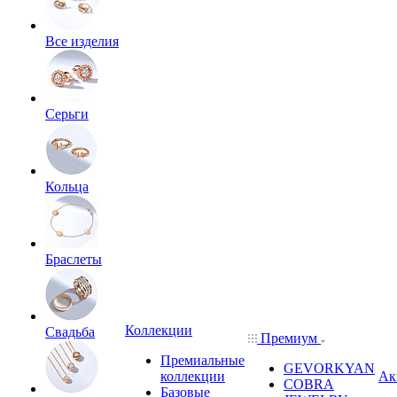
Все изделия
Серьги
Кольца
Браслеты
Коллекции
Свадьба
Премиум
Премиальные
GEVORKYAN
коллекции
Ак
COBRA
Базовые