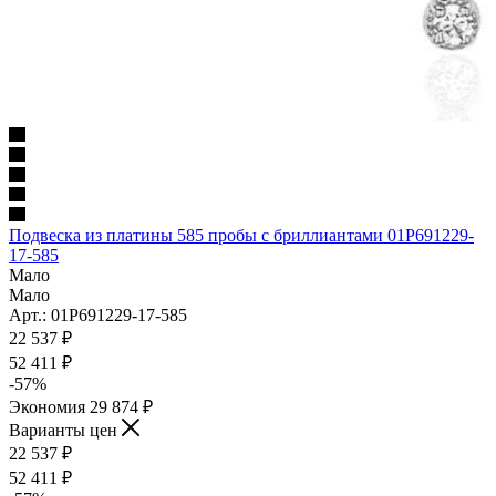
Подвеска из платины 585 пробы с бриллиантами 01Р691229-
17-585
Мало
Мало
Арт.: 01Р691229-17-585
22 537
₽
52 411
₽
-
57
%
Экономия
29 874
₽
Варианты цен
22 537
₽
52 411
₽