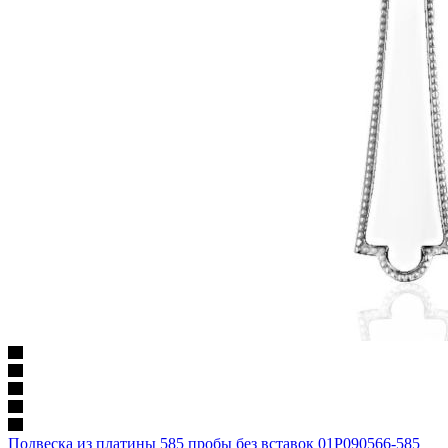
Подвеска из платины 585 пробы без вставок 01Р090566-585