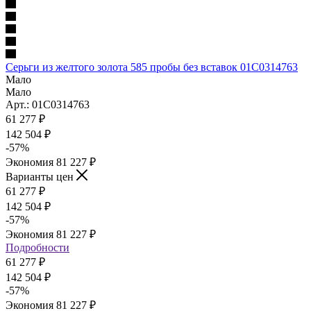
Серьги из желтого золота 585 пробы без вставок 01С0314763
Мало
Мало
Арт.: 01С0314763
61 277
₽
142 504
₽
-
57
%
Экономия
81 227
₽
Варианты цен
61 277
₽
142 504
₽
-
57
%
Экономия
81 227
₽
Подробности
61 277
₽
142 504
₽
-
57
%
Экономия
81 227
₽