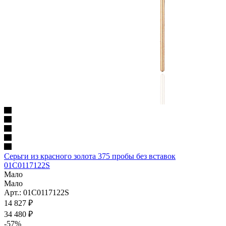
Серьги из красного золота 375 пробы без вставок
01С0117122S
Мало
Мало
Арт.: 01С0117122S
14 827
₽
34 480
₽
-
57
%