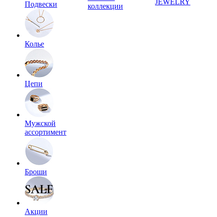
JEWELRY
Подвески
коллекции
Колье
Цепи
Мужской
ассортимент
Броши
Акции