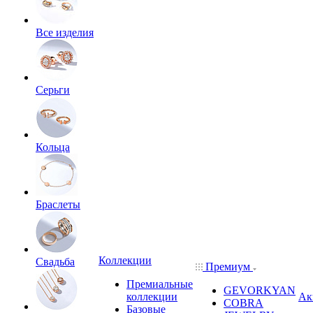
Все изделия
Серьги
Кольца
Браслеты
Коллекции
Свадьба
Премиум
Премиальные
GEVORKYAN
коллекции
Ак
COBRA
Базовые