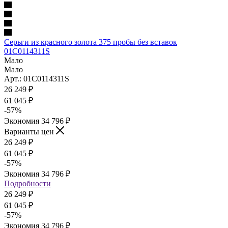
Серьги из красного золота 375 пробы без вставок
01С0114311S
Мало
Мало
Арт.: 01С0114311S
26 249
₽
61 045
₽
-
57
%
Экономия
34 796
₽
Варианты цен
26 249
₽
61 045
₽
-
57
%
Экономия
34 796
₽
Подробности
26 249
₽
61 045
₽
-
57
%
Экономия
34 796
₽