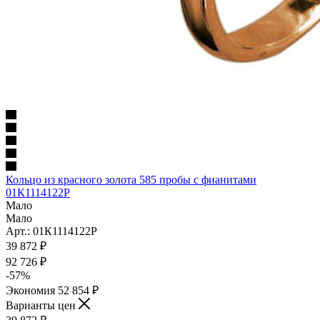
Кольцо из красного золота 585 пробы с фианитами
01К1114122Р
Мало
Мало
Арт.: 01К1114122Р
39 872
₽
92 726
₽
-
57
%
Экономия
52 854
₽
Варианты цен