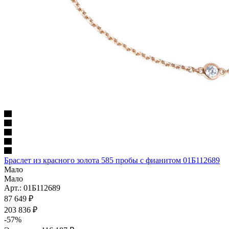
Браслет из красного золота 585 пробы с фианитом 01Б112689
Мало
Мало
Арт.: 01Б112689
87 649
₽
203 836
₽
-
57
%