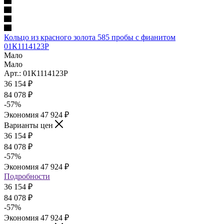
Кольцо из красного золота 585 пробы с фианитом
01К1114123Р
Мало
Мало
Арт.: 01К1114123Р
36 154
₽
84 078
₽
-
57
%
Экономия
47 924
₽
Варианты цен
36 154
₽
84 078
₽
-
57
%
Экономия
47 924
₽
Подробности
36 154
₽
84 078
₽
-
57
%
Экономия
47 924
₽