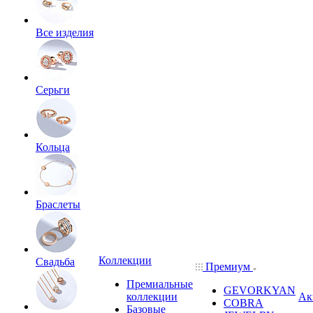
Все изделия
Серьги
Кольца
Браслеты
Коллекции
Свадьба
Премиум
Премиальные
GEVORKYAN
коллекции
Ак
COBRA
Базовые