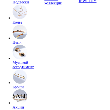
JEWELRY
Подвески
коллекции
Колье
Цепи
Мужской
ассортимент
Броши
Акции