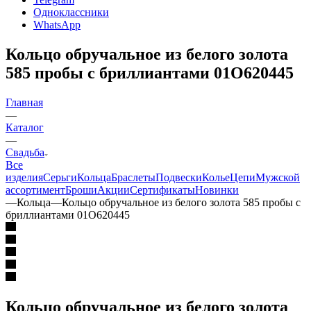
Одноклассники
WhatsApp
Кольцо обручальное из белого золота
585 пробы с бриллиантами 01О620445
Главная
—
Каталог
—
Свадьба
Все
изделия
Серьги
Кольца
Браслеты
Подвески
Колье
Цепи
Мужской
ассортимент
Броши
Акции
Сертификаты
Новинки
—
Кольца
—
Кольцо обручальное из белого золота 585 пробы с
бриллиантами 01О620445
Кольцо обручальное из белого золота