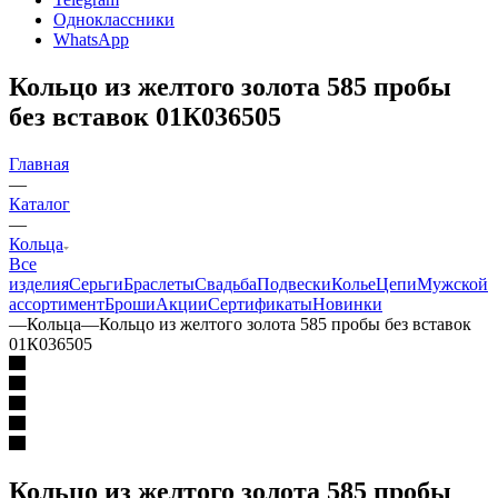
Одноклассники
WhatsApp
Кольцо из желтого золота 585 пробы
без вставок 01К036505
Главная
—
Каталог
—
Кольца
Все
изделия
Серьги
Браслеты
Свадьба
Подвески
Колье
Цепи
Мужской
ассортимент
Броши
Акции
Сертификаты
Новинки
—
Кольца
—
Кольцо из желтого золота 585 пробы без вставок
01К036505
Кольцо из желтого золота 585 пробы