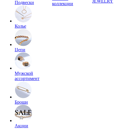
JEWELRY
Подвески
коллекции
Колье
Цепи
Мужской
ассортимент
Броши
Акции