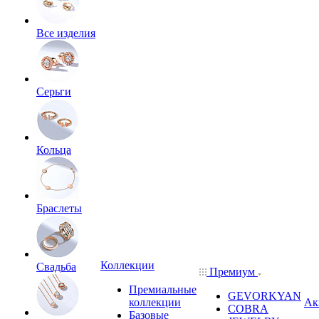
Все изделия
Серьги
Кольца
Браслеты
Коллекции
Свадьба
Премиум
Премиальные
GEVORKYAN
коллекции
Ак
COBRA
Базовые