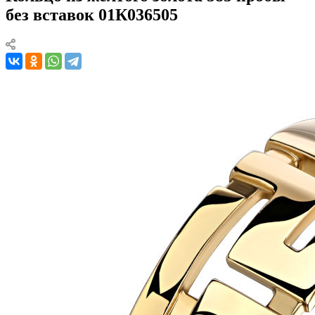
без вставок 01К036505