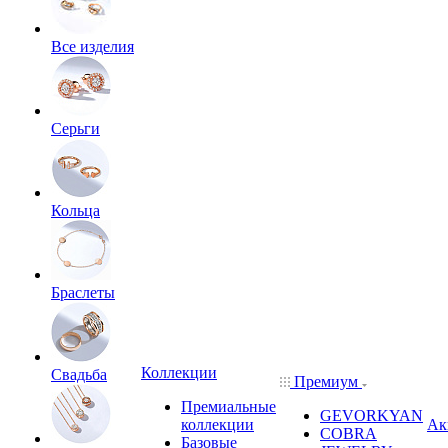
Все изделия
Серьги
Кольца
Браслеты
Коллекции
Свадьба
Премиум
Премиальные
GEVORKYAN
коллекции
Ак
COBRA
Базовые