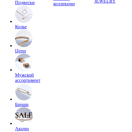
JEWELRY
Подвески
коллекции
Колье
Цепи
Мужской
ассортимент
Броши
Акции