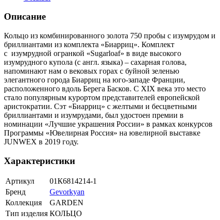
Описание
Кольцо из комбинированного золота 750 пробы с изумрудом и
бриллиантами из комплекта «Биарриц». Комплект
с изумрудной огранкой «Sugarloaf» в виде высокого
изумрудного купола (с англ. языка) – сахарная голова,
напоминают нам о вековых горах с буйной зеленью
элегантного города Биарриц на юго-западе Франции,
расположенного вдоль Берега Басков. С XIX века это место
стало популярным курортом представителей европейской
аристократии. Сэт «Биарриц» с желтыми и бесцветными
бриллиантами и изумрудами, был удостоен премии в
номинации «Лучшие украшения России» в рамках конкурсов
Программы «Ювелирная Россия» на ювелирной выставке
JUNWEX в 2019 году.
Характеристики
Артикул
01К6814214-1
Бренд
Gevorkyan
Коллекция
GARDEN
Тип изделия
КОЛЬЦО