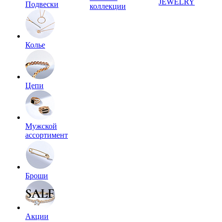
JEWELRY
Подвески
коллекции
Колье
Цепи
Мужской
ассортимент
Броши
Акции