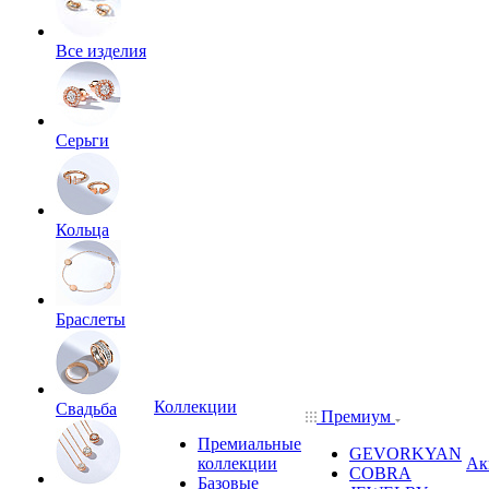
Все изделия
Серьги
Кольца
Браслеты
Коллекции
Свадьба
Премиум
Премиальные
GEVORKYAN
коллекции
Ак
COBRA
Базовые