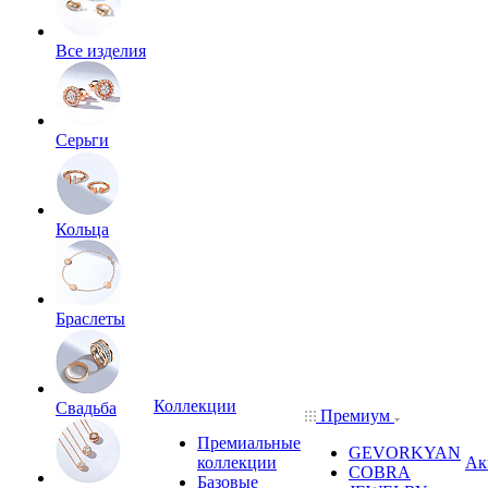
Все изделия
Серьги
Кольца
Браслеты
Коллекции
Свадьба
Премиум
Премиальные
GEVORKYAN
коллекции
Ак
COBRA
Базовые