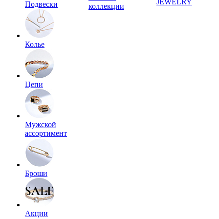
JEWELRY
Подвески
коллекции
Колье
Цепи
Мужской
ассортимент
Броши
Акции