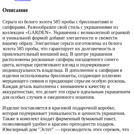
Описание
Серьги из белого золота 585 пробы с бриллиантами и
сапфирами. Разнообразьте свой стиль с украшениями из
коллекции «GARDEN». Украшения с великолепной огранкой
и уникальной формой добавят элегантности и свежести
вашему образу. Элегантные серьги изготовлены из белого
золота 585 пробы, что гарантирует их долговечность и
привлекательный внешний вид. В центре украшения
расположены роскошные сапфиры насыщенного синего
цвета, которые притягивают взгляд и подчеркивают
индивидуальность владельца. В дополнение к сапфирам в
изделии использованы бриллианты, создающие иллюзию
мерцающего сияния и придающие серьгам особую роскошь.
Каждая деталь выполнена с вниманием к качеству и
аккуратностью, что делает эти серьги идеальным украшением
для особых случаев и ежедневного ношения.
Изделие поставляется в красивой подарочной коробке,
которая подчеркивает уникальность и ценность украшения.
Также в комплект входит фирменный бумажный пакет,
позволяющий удобно и красиво преподнести подарок.
Ювелирный дом "Эстет" — производитель этих сережек, что