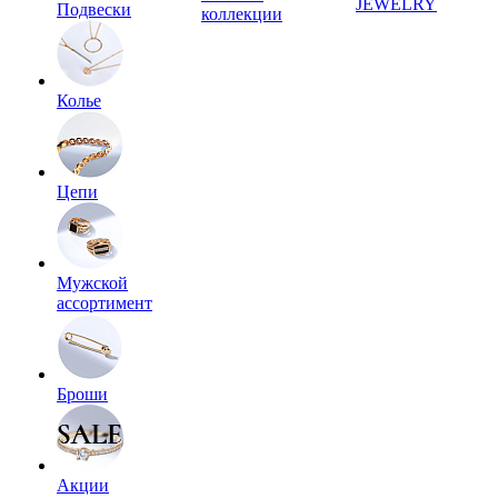
JEWELRY
Подвески
коллекции
Колье
Цепи
Мужской
ассортимент
Броши
Акции