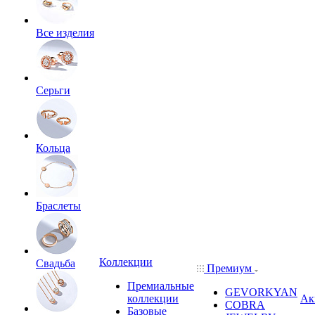
Все изделия
Серьги
Кольца
Браслеты
Коллекции
Свадьба
Премиум
Премиальные
GEVORKYAN
коллекции
Ак
COBRA
Базовые