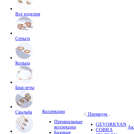
Все изделия
Серьги
Кольца
Браслеты
Коллекции
Свадьба
Премиум
Премиальные
GEVORKYAN
коллекции
Ак
COBRA
Базовые