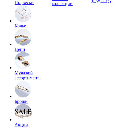
JEWELRY
Подвески
коллекции
Колье
Цепи
Мужской
ассортимент
Броши
Акции